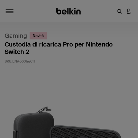
Inserisci 
ACCE
Attiva/Disattiva navigazione
Gaming
Novità
Custodia di ricarica Pro per Nintendo
Switch 2
SKU:
ENA003hqCH
4,6 di 5 - Valutazione clienti