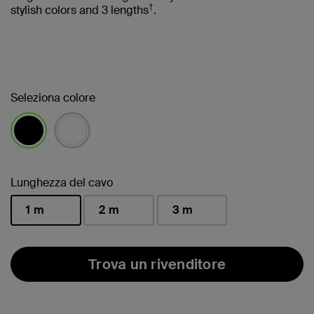
†
stylish colors and 3 lengths
.
Seleziona colore
selezionato/i
Lunghezza del cavo
1 m
2 m
3 m
selezionato/i
Trova un rivenditore