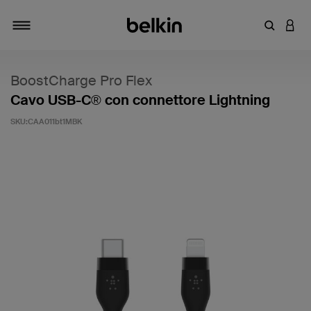
Inserisci 
ACCE
Attiva/Disattiva navigazione
BoostCharge Pro Flex
Cavo USB-C® con connettore Lightning
SKU:
CAA011bt1MBK
5 di 5 - Valutazione clienti