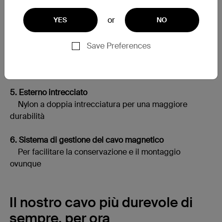
or
YES
NO
3. Connettore Lightning
Testato per resistere all'usura
Save Preferences
4. Testa del cavo in alluminio satinato
Per una maggiore resistenza e un tocco di stile
5. Esterno intrecciato
Nylon a doppia intrecciatura per una maggiore
durabilità
6. Sistema di gestione del cavo magnetico
Per facilitare la conservazione e il montaggio
ovunque
Il nostro cavo più durevole di
sempre, per ora