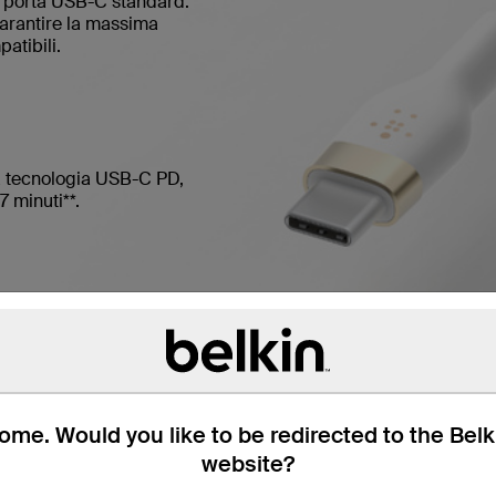
i porta USB-C standard.
garantire la massima
patibili.
a tecnologia USB-C PD,
 minuti**.
me. Would you like to be redirected to the Bel
website?