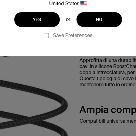
United States
or
YES
NO
Il nostro ca
Save Preferences
per ora.
Approfitta di una durabili
cavi in silicone BoostCha
doppia intrecciatura, per 
Questa tipologia di cavo i
mantenere tutto in ordine
Ampia compat
Compatibili universalmen