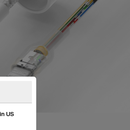
kin US