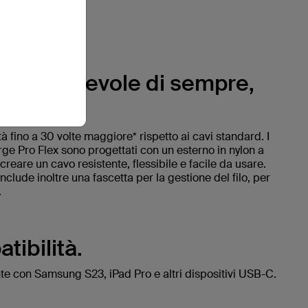
vo più durevole di sempre,
tà fino a 30 volte maggiore* rispetto ai cavi standard. I
rge Pro Flex sono progettati con un esterno in nylon a
creare un cavo resistente, flessibile e facile da usare.
nclude inoltre una fascetta per la gestione del filo, per
.
ibilità.
te con Samsung S23, iPad Pro e altri dispositivi USB-C.