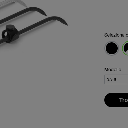
Seleziona c
sel
Modello
3.3 ft
Tro