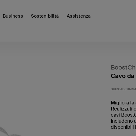
Business
Sostenibilità
Assistenza
BoostCha
Cavo da
SKU:
CAB011bt1
Migliora la 
Realizzati c
cavi BoostC
Includono 
disponibili 