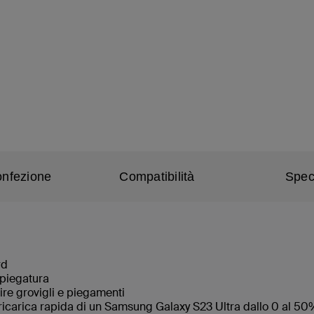
onfezione
Compatibilità
Spec
ard
di piegatura
enire grovigli e piegamenti
ricarica rapida di un Samsung Galaxy S23 Ultra dallo 0 al 50%