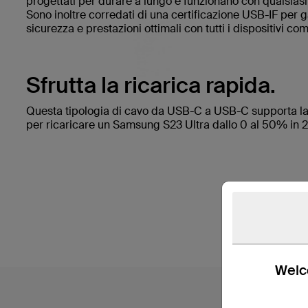
progettati per durare a lungo e funzionano con qualsias
Sono inoltre corredati di una certificazione USB-IF per 
sicurezza e prestazioni ottimali con tutti i dispositivi com
Sfrutta la ricarica rapida.
Questa tipologia di cavo da USB-C a USB-C supporta l
per ricaricare un Samsung S23 Ultra dallo 0 al 50% in 27
Welco