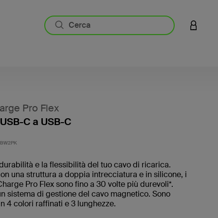
ACCESS
rge Pro Flex
 USB-C a USB-C
4,3 di 5
MBW2PK
durabilità e la flessibilità del tuo cavo di ricarica.
on una struttura a doppia intrecciatura e in silicone, i
harge Pro Flex sono fino a 30 volte più durevoli*.
un sistema di gestione del cavo magnetico. Sono
in 4 colori raffinati e 3 lunghezze.