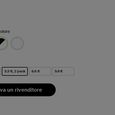
olore
ezionato/i
3.3 ft, 2 pack
6.6 ft
9.8 ft
selezionato/i
va un rivenditore