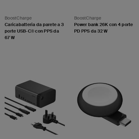
BoostCharge
BoostCharge
Caricabatteria da parete a 3
Power bank 26K con 4 porte
porte USB-C® con PPS da
PD PPS da 32 W
67 W
Price:
Price: