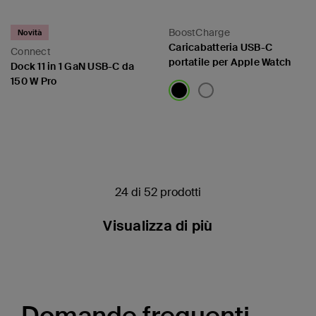
BoostCharge
Novità
Caricabatteria USB-C
Connect
portatile per Apple Watch
Dock 11 in 1 GaN USB-C da
150 W Pro
Price:
Price:
24 di 52 prodotti
Visualizza di più
Domande frequenti