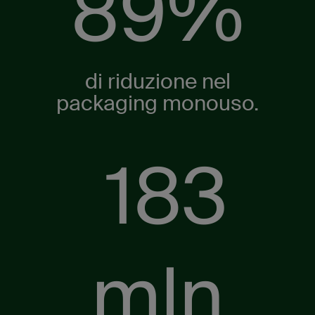
89%
di riduzione nel
packaging monouso.
210
mln