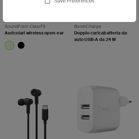
Save Preferences
SoundForm ClearFit
BoostCharge
Auricolari wireless open-ear
Doppio caricabatteria da
auto USB-A da 24 W
Price:
Price: