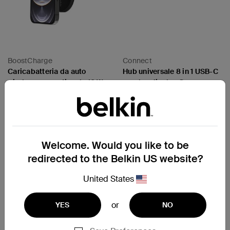
BoostCharge
Connect
Caricabatteria da auto
Hub universale 8 in 1 USB-C
wireless magnetico da 10 W
per due display Core
Price:
Price:
Welcome. Would you like to be
redirected to the Belkin US website?
United States
or
YES
NO