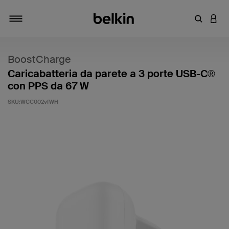
Inserisci 
ACCE
Attiva/Disattiva navigazione
BoostCharge
Caricabatteria da parete a 3 porte USB-C®
con PPS da 67 W
SKU:
WCC002vfWH
5 di 5 - Valutazione clienti