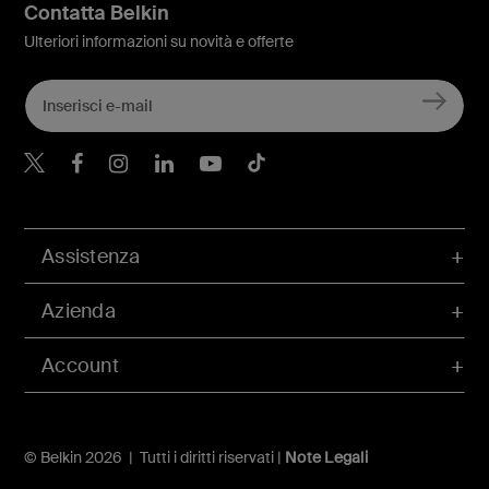
Contatta Belkin
Ulteriori informazioni su novità e offerte
Belkin Twitter
Belkin Facebook
Belkin Instagram
Belkin LinkedIn
Belkin Youtube
Belkin TikTok
Assistenza
Azienda
Account
© Belkin 2026 | Tutti i diritti riservati |
Note Legali