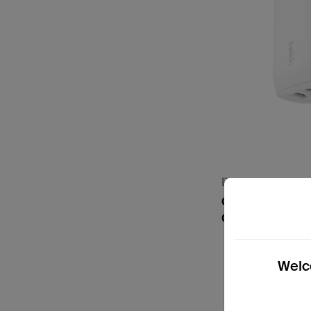
BoostCharge
Caricabatteria d
C® con PPS da 
Welco
Price: