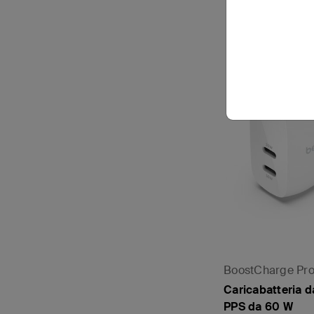
BoostCharge Pr
Caricabatteria 
PPS da 60 W