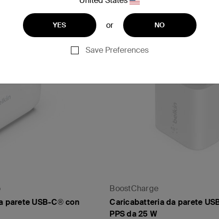
United States
or
YES
NO
Save Preferences
o
BoostCharge
da parete USB-C® con
Caricabatteria da parete US
PPS da 25 W