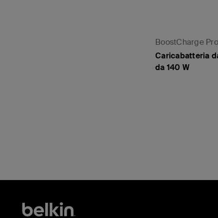
BoostCharge Pr
Caricabatteria d
da 140 W
Price: