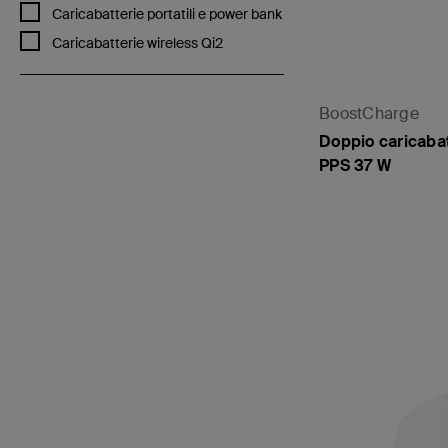
Filtra per Categories: Caricabatterie portatili e power bank
Caricabatterie portatili e power bank
Filtra per Categories: Caricabatterie wireless Qi2
Caricabatterie wireless Qi2
BoostCharge
Doppio caricabat
PPS 37 W
Price: