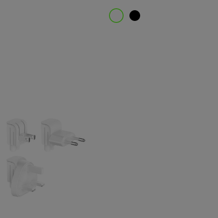
Price: