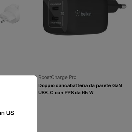
BoostCharge Pro
 a 3 porte
Doppio caricabatteria da parete GaN
USB-C con PPS da 65 W
kin US
Price: