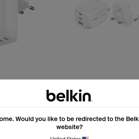
BoostCharge Pro
a parete a 3 porte USB-
Caricabatteria da parete GaN
67 W
da 100 W
me. Would you like to be redirected to the Bel
Price:
website?