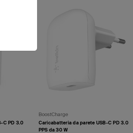
BoostCharge
B-C PD 3.0
Caricabatteria da parete USB-C PD 3.0
PPS da 30 W