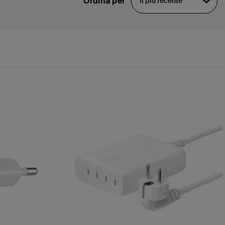
Ordina per
Il più recente