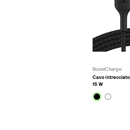
BoostCharge
Cavo intrecciat
15 W
Price: