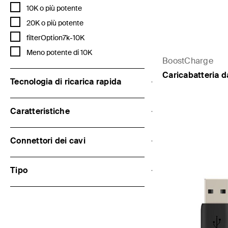
Filtra per Capacità mAh: 10K o più potente
10K o più potente
Filtra per Capacità mAh: 20K o più potente
20K o più potente
Filtra per Capacità mAh: filterOption7k-10K
filterOption7k-10K
Filtra per Capacità mAh: Meno potente di 10K
Meno potente di 10K
BoostCharge
Caricabatteria 
Tecnologia di ricarica rapida
Caratteristiche
Price:
Connettori dei cavi
Tipo