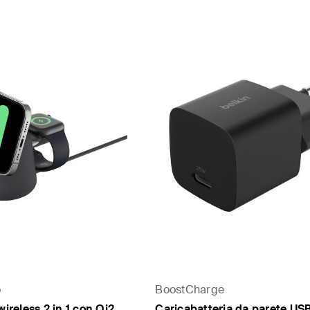
o
BoostCharge
wireless 2 in 1 con Qi2
Caricabatteria da parete US