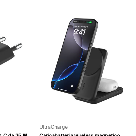
UltraCharge
B-C da 25 W
Caricabatteria wireless magnetico