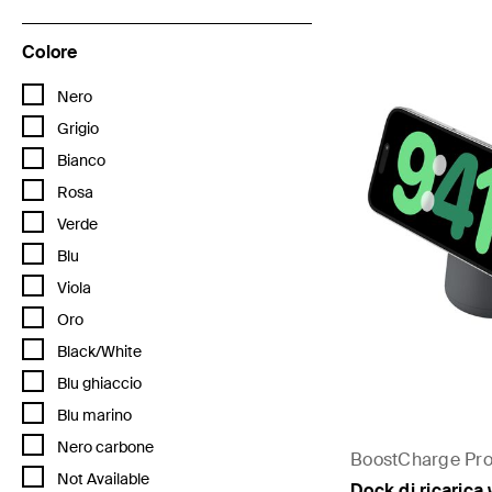
Colore
Filtra per Colore: Nero
Nero
Filtra per Colore: Grigio
Grigio
Filtra per Colore: Bianco
Bianco
Filtra per Colore: Rosa
Rosa
Filtra per Colore: Verde
Verde
Filtra per Colore: Blu
Blu
Filtra per Colore: Viola
Viola
Filtra per Colore: Oro
Oro
Filtra per Colore: Black/White
Black/White
Filtra per Colore: Blu ghiaccio
Blu ghiaccio
Filtra per Colore: Blu marino
Blu marino
Filtra per Colore: Nero carbone
Nero carbone
BoostCharge Pr
Filtra per Colore: Not Available
Not Available
Dock di ricarica 