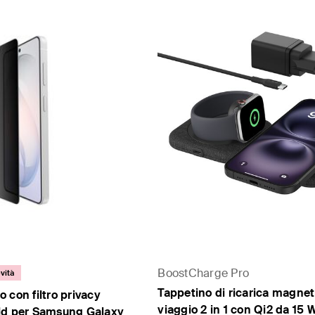
BoostCharge Pro
vità
Tappetino di ricarica magnet
 con filtro privacy
viaggio 2 in 1 con Qi2 da 15 
ld per Samsung Galaxy