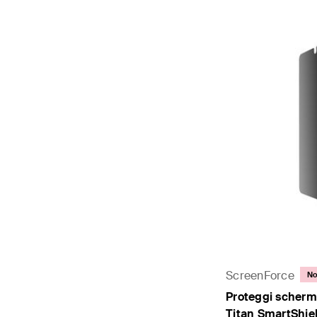
ScreenForce
No
Proteggi schermo
Titan SmartShie