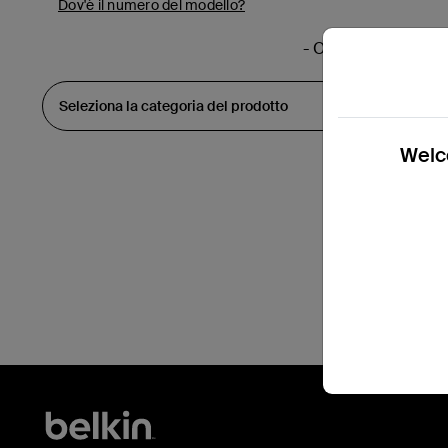
Dov'è il numero del modello?
- O -
Welco