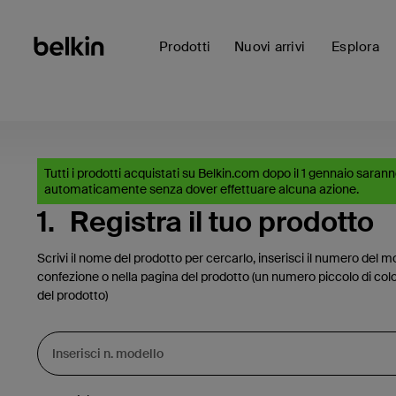
Prodotti
Nuovi arrivi
Esplora
Tutti i prodotti acquistati su Belkin.com dopo il 1 gennaio sarann
automaticamente senza dover effettuare alcuna azione.
1.
Registra il tuo prodotto
Scrivi il nome del prodotto per cercarlo, inserisci il numero del mo
confezione o nella pagina del prodotto (un numero piccolo di colo
del prodotto)