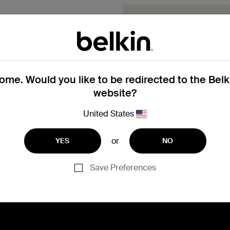
Devi sostituire 
Completa il modulo Richie
dell'Assistenza ti contatter
Presenta una 
me. Would you like to be redirected to the Bel
website?
United States
or
YES
NO
Ti serve aiuto con la reg
Save Preferences