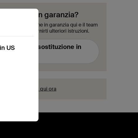
un prodotto in garanzia?
sta di sostituzione in garanzia qui e il team
à a breve per fornirti ulteriori istruzioni.
richiesta di sostituzione in
kin US
garanzia
istrazione?
Fai clic qui ora