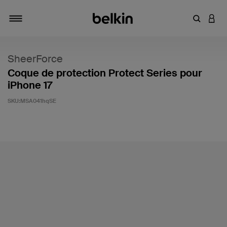
Saisir un 
CONN
Navigation tiroir
SheerForce
Coque de protection Protect Series pour
iPhone 17
SKU:
MSA041hqSE
5 sur 5 (avis clients)