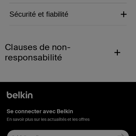
Sécurité et fiabilité
Clauses de non-
responsabilité
Se connecter avec Belkin
Composants élaborés
En savoir plus sur les actualités et les offres
avec minutie.
Découvrez notre système de protection
Performance inégalée.