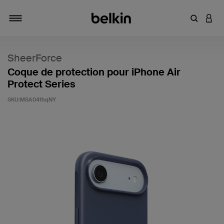
Saisir un 
CONN
Navigation tiroir
SheerForce
Coque de protection pour iPhone Air
Protect Series
SKU:
MSA041hqNY
5 sur 5 (avis clients)