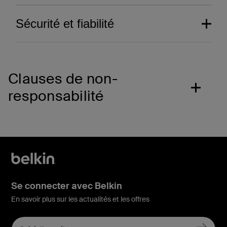
Sécurité et fiabilité
Clauses de non-
responsabilité
Se connecter avec Belkin
Composants élaborés
En savoir plus sur les actualités et les offres
avec minutie.
Découvrez notre système de protection
Performance inégalée.