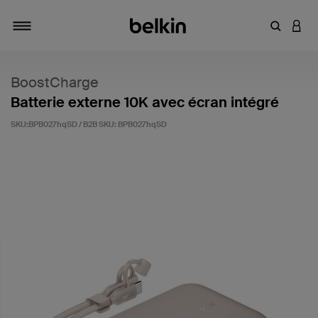
Saisir un 
CONN
Navigation tiroir
BoostCharge
Batterie externe 10K avec écran intégré
SKU:BPB027hqSD / B2B SKU:
BPB027hqSD
4,4 sur 5 (avis clients)