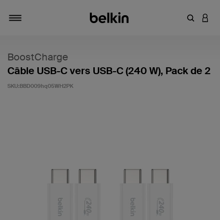
Saisir un 
CONN
Navigation tiroir
BoostCharge
Câble USB-C vers USB-C (240 W), Pack de 2
SKU:
BBD009hq05WH2PK
3,6 sur 5 (avis clients)