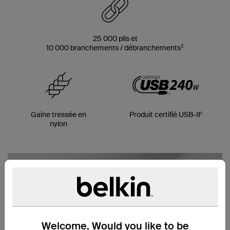
25 000 plis et
‡
10 000 branchements / débranchements
Gaine tressée en
Produit certifié USB-IF
nylon
Welcome. Would you like to be