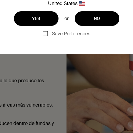
United States
 para una experiencia de
or
YES
NO
Save Preferences
 Listo para la vida
talla que produce los
as áreas más vulnerables.
ducen dentro de fundas y