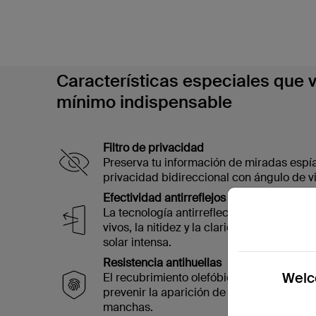
Características especiales que v
mínimo indispensable
Filtro de privacidad
Preserva tu información de miradas espías
privacidad bidireccional con ángulo de vi
Efectividad antirreflejos
La tecnología antirreflectante de alto re
vivos, la nitidez y la claridad de la image
solar intensa.
Resistencia antihuellas
Welco
El recubrimiento olefóbico ayuda a mante
prevenir la aparición de marcas de huella
manchas.