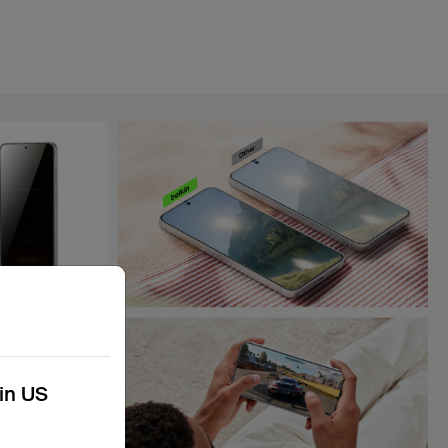
kin US