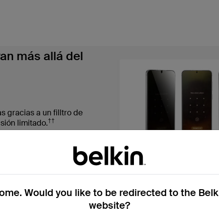
an más allá del
 gracias a un filltro de
††
sión limitado.
ndimiento preserva los colores
n, incluso en entornos con luz
me. Would you like to be redirected to the Bel
ner la pantalla más limpia al
s dactilares y otros tipos de
website?