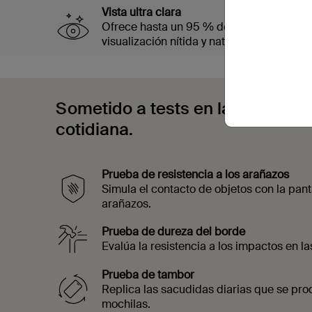
Vista ultra clara
Ofrece hasta un 95 % de claridad óptica
visualización nítida y natural.
Sometido a tests en laboratorios.
cotidiana.
Prueba de resistencia a los arañazos
Simula el contacto de objetos con la pan
arañazos.
Prueba de dureza del borde
Evalúa la resistencia a los impactos en l
Prueba de tambor
Replica las sacudidas diarias que se pro
mochilas.