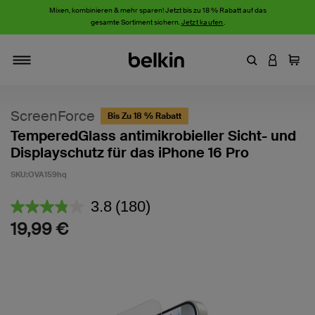
Mixen, kombinieren & mehr sparen! Jetzt bis zu 18 % Rabatt auf das
gesamte Sortiment sichern.
Jetzt kaufen
.
Stichwort oder
AN IHRE
Einka
Navigieren
ScreenForce
Bis Zu 18 % Rabatt
TemperedGlass antimikrobieller Sicht- und
Displayschutz für das iPhone 16 Pro
SKU:
OVA159hq
3,7 von 5 Kundenrezension
3.8
(180)
180
Bewertungen
19,99 €
lesen.
Link
auf
derselben
Seite.