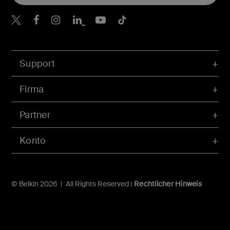
Belkin Twitter
Belkin Facebook
Belkin Instagram
Belkin LinkedIn
Belkin Youtube
Belkin TikTok
Support
Firma
Partner
Konto
© Belkin 2026 | All Rights Reserved |
Rechtlicher Hinweis