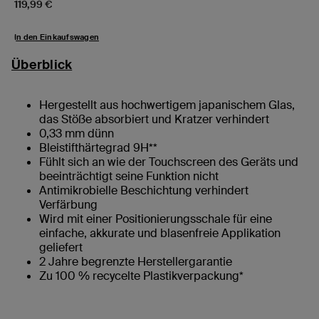
Price:
119,99 €
In den Einkaufswagen
Überblick
Hergestellt aus hochwertigem japanischem Glas,
das Stöße absorbiert und Kratzer verhindert
0,33 mm dünn
Bleistifthärtegrad 9H**
Fühlt sich an wie der Touchscreen des Geräts und
beeinträchtigt seine Funktion nicht
Antimikrobielle Beschichtung verhindert
Verfärbung
Wird mit einer Positionierungsschale für eine
einfache, akkurate und blasenfreie Applikation
geliefert
2 Jahre begrenzte Herstellergarantie
Zu 100 % recycelte Plastikverpackung*