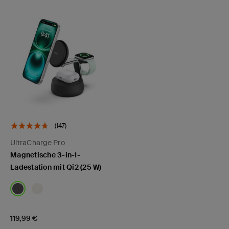
(147)
UltraCharge Pro
Magnetische 3-in-1-
Ladestation mit Qi2 (25 W)
Price:
119,99 €