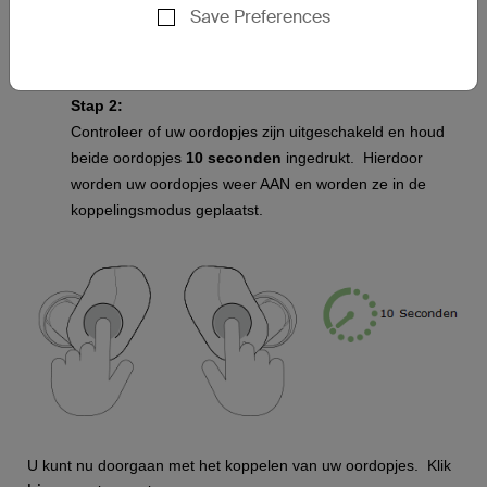
Save Preferences
Stap 2:
Controleer of uw oordopjes zijn uitgeschakeld en houd
beide oordopjes
10 seconden
ingedrukt. Hierdoor
worden uw oordopjes weer AAN en worden ze in de
koppelingsmodus geplaatst.
U kunt nu doorgaan met het koppelen van uw oordopjes. Klik