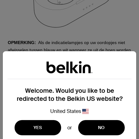
OPMERKING:
Als de indicatielampjes op uw oordopjes niet
afwisselen tussen blauw en wit wanneer ze uit de hoes worden
verwijderd, gaat u verder met de onderstaande stappen.
Stap 1:
Zorg ervoor dat uw oordopjes zijn uitgeschakeld. Om dit
te doen, drukt u op beide oordopjes, houdt u ze
6
Welcome. Would you like to be
seconden
vast en laat u ze vervolgens los.
redirected to the Belkin US website?
United States
or
YES
NO