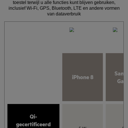
toestel terwijl u alle functies kunt blijven gebruiken,
inclusief Wi-Fi, GPS, Bluetooth, LTE en andere vormen
van dataverbruik
Sams
iPhone 8
Gal
Qi-
gecertificeerd
5 W
5 