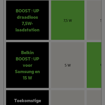
BOOST↑UP
draadloos
7,5 W
5 
7,5W-
laadstation
Belkin
BOOST↑UP
voor
5 W
9 
Samsung en
15 W
Toekomstige