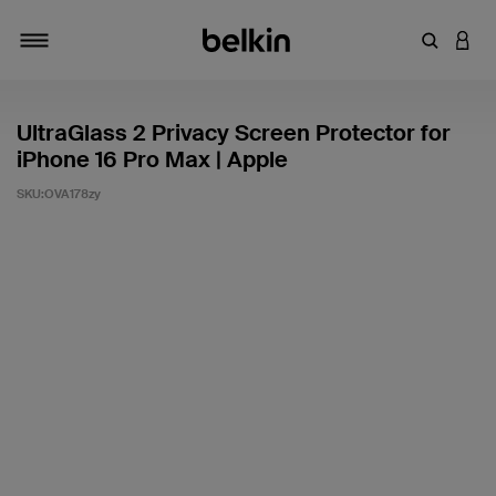
Zoekterm 
INLO
Navigatie
UltraGlass 2 Privacy Screen Protector for
iPhone 16 Pro Max | Apple
SKU:
OVA178zy
Klantwaardering: 3,4/5