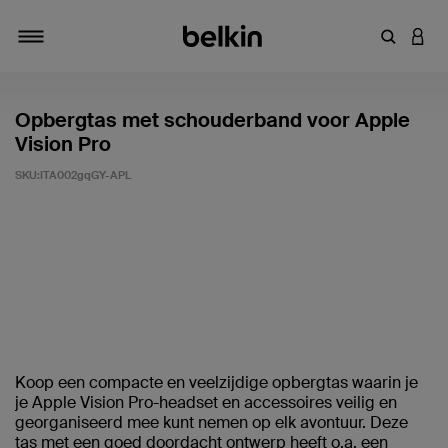
Zoekterm 
INLO
Navigatie
Opbergtas met schouderband voor Apple
Vision Pro
SKU:
ITA002gqGY-APL
Klantwaardering: 5/5
Koop een compacte en veelzijdige opbergtas waarin je
je Apple Vision Pro-headset en accessoires veilig en
georganiseerd mee kunt nemen op elk avontuur. Deze
tas met een goed doordacht ontwerp heeft o.a. een