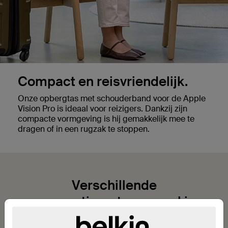
Compact en reisvriendelijk.
Onze opbergtas met schouderband voor de Apple
Vision Pro is ideaal voor reizigers. Dankzij zijn
compacte vormgeving is hij gemakkelijk mee te
dragen of in een rugzak te stoppen.
Verschillende
compartimenten voor al je
spullen.