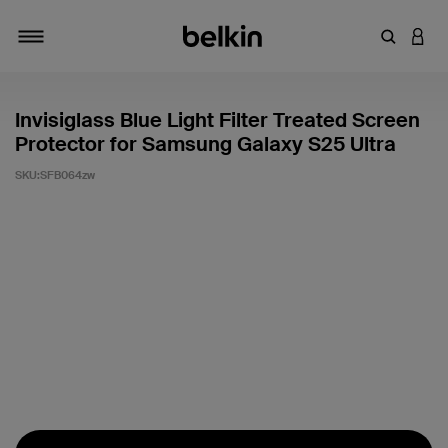
Zoekterm 
INLO
Navigatie
Invisiglass Blue Light Filter Treated Screen
Protector for Samsung Galaxy S25 Ultra
SKU:
SFB064zw
Klantwaardering: 5/5