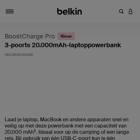
Zoekterm 
INLO
Navigatie
BoostCharge Pro
Nieuw
3-poorts 20.000mAh-laptoppowerbank
SKU:
BPB020btBK
Klantwaardering: 5/5
Laad je laptop, MacBook en andere apparaten snel en
veilig op met deze powerbank met een capaciteit van
§
20.000 mAh
. Ideaal voor op de camping of een lange
reis. Bij gebruik van één USB-C-poort kun je één