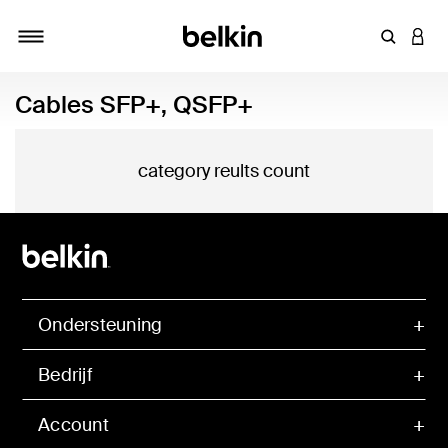
Zoekterm 
INLO
Navigatie
Cables SFP+, QSFP+
category reults count
Ondersteuning
Bedrijf
Account