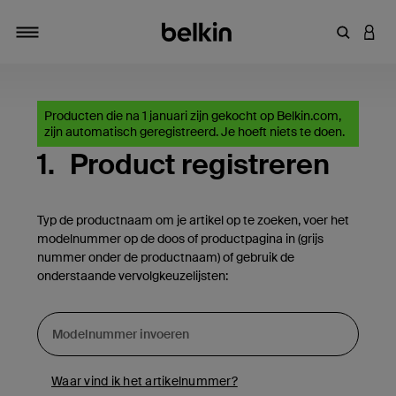
Zoekterm 
INLO
Navigatie
Producten die na 1 januari zijn gekocht op Belkin.com,
zijn automatisch geregistreerd. Je hoeft niets te doen.
1.
Product registreren
Typ de productnaam om je artikel op te zoeken, voer het
modelnummer op de doos of productpagina in (grijs
nummer onder de productnaam) of gebruik de
onderstaande vervolgkeuzelijsten:
Waar vind ik het artikelnummer?