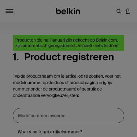
Zoekterm 
INLO
Navigatie
Producten die na 1 januari zijn gekocht op Belkin.com,
zijn automatisch geregistreerd. Je hoeft niets te doen.
1.
Product registreren
Typ de productnaam om je artikel op te zoeken, voer het
modelnummer op de doos of productpagina in (grijs
nummer onder de productnaam) of gebruik de
onderstaande vervolgkeuzelijsten:
Waar vind ik het artikelnummer?