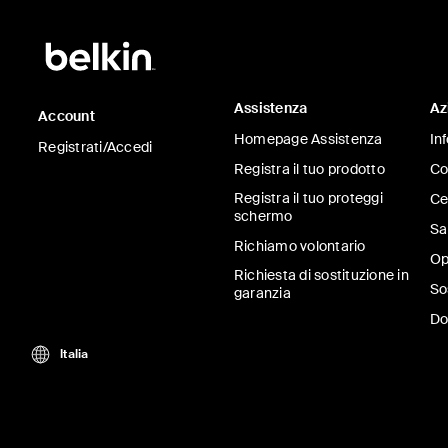
Assistenza
Az
Account
Homepage Assistenza
In
Registrati/Accedi
Registra il tuo prodotto
Co
Registra il tuo proteggi
Ce
schermo
Sa
Richiamo volontario
Op
Richiesta di sostituzione in
So
garanzia
Do
Italia