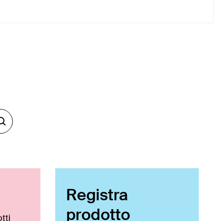
Registra
prodotto
tti