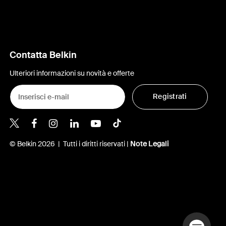
Contatta Belkin
Ulteriori informazioni su novità e offerte
Registrati
Belkin Twitter
Belkin Facebook
Belkin Instagram
Belkin LinkedIn
Belkin Youtube
Belkin TikTok
© Belkin 2026 | Tutti i diritti riservati |
Note Legali