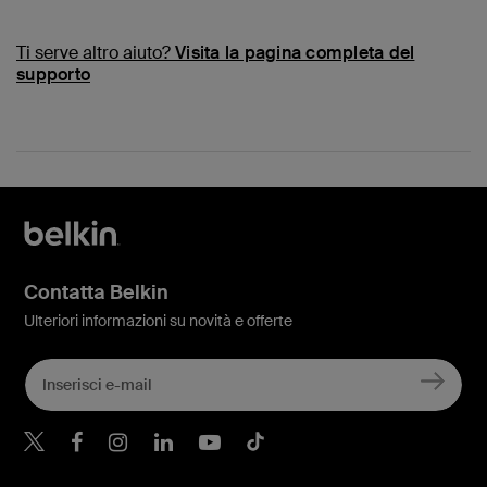
Ti serve altro aiuto?
Visita la pagina completa del
supporto
Contatta Belkin
Ulteriori informazioni su novità e offerte
Belkin Twitter
Belkin Facebook
Belkin Instagram
Belkin LinkedIn
Belkin Youtube
Belkin TikTok