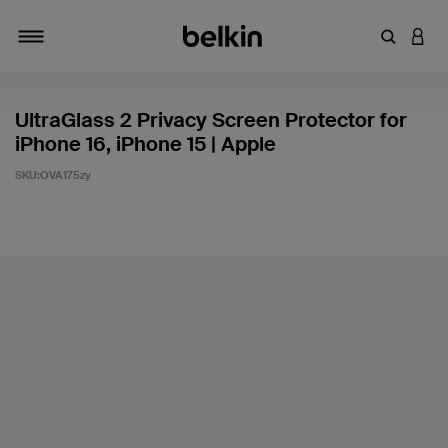
Inserisci 
ACCE
Attiva/Disattiva navigazione
UltraGlass 2 Privacy Screen Protector for
iPhone 16, iPhone 15 | Apple
SKU:
OVA175zy
3,1 di 5 - Valutazione clienti