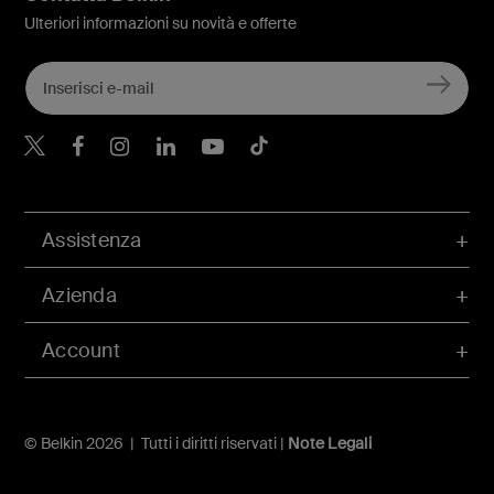
Ulteriori informazioni su novità e offerte
Belkin Twitter
Belkin Facebook
Belkin Instagram
Belkin LinkedIn
Belkin Youtube
Belkin TikTok
Assistenza
Azienda
Account
© Belkin 2026 | Tutti i diritti riservati |
Note Legali