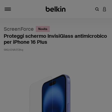
Inserisci 
ACCE
Attiva/Disattiva navigazione
ScreenForce
Novità
Proteggi schermo InvisiGlass antimicrobico
per iPhone 16 Plus
SKU:
OVA172hq
4,2 di 5 - Valutazione clienti