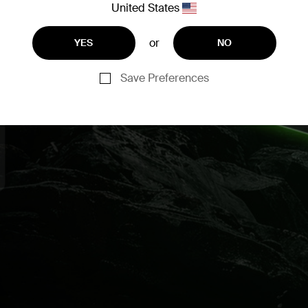
United States
or
YES
NO
Save Preferences