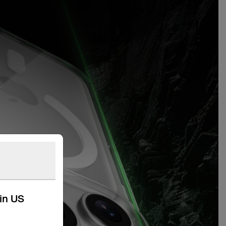
kin US