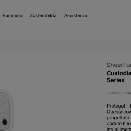
Business
Sostenibilità
Assistenza
SheerFo
Custodia
Series
SKU:
MSA031hqC
Proteggi il
Questa cove
progettata 
cadute fino
ingiallimen