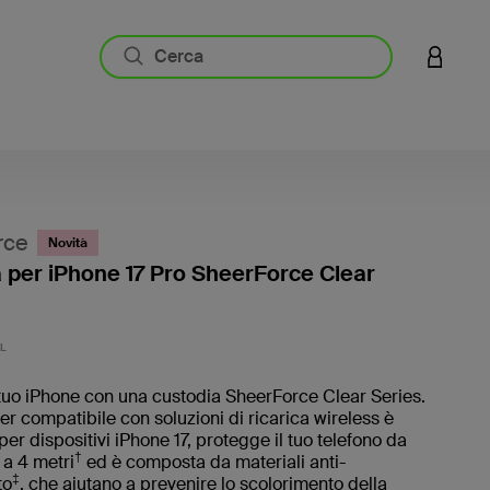
ACCESS
rce
Novità
 per iPhone 17 Pro SheerForce Clear
4,4 di 5
L
 tuo iPhone con una custodia SheerForce Clear Series.
r compatibile con soluzioni di ricarica wireless è
per dispositivi iPhone 17, protegge il tuo telefono da
†
 a 4 metri
ed è composta da materiali anti-
‡
to
, che aiutano a prevenire lo scolorimento della