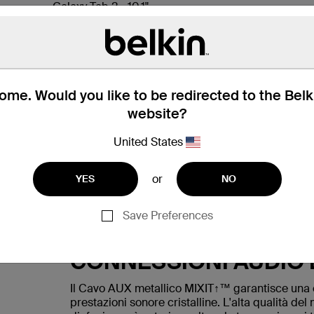
Galaxy Tab 2 - 10.1"
Galaxy Tab 2 - 7"
Galaxy Tab 3 - 7.0"
Galaxy Tab 3 - 8.0"
me. Would you like to be redirected to the Bel
website?
United States
CAVO AUDIO VERSATI
or
YES
NO
Il Cavo AUX metallico MIXIT↑™ è la soluzione ide
connettore AUX da 3,5 mm su entrambe le estrem
ampio assortimento di dispositivi audio. Utilizz
Save Preferences
altoparlanti portatili, connetti il tuo tablet all'i
CONNESSIONI AUDIO 
Il Cavo AUX metallico MIXIT↑™ garantisce una con
prestazioni sonore cristalline. L'alta qualità del