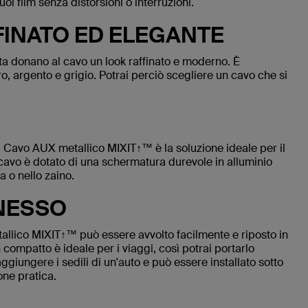
uoi film senza distorsioni o interruzioni.
INATO ED ELEGANTE
ata donano al cavo un look raffinato e moderno. È
ro, argento e grigio. Potrai perciò scegliere un cavo che si
il Cavo AUX metallico MIXIT↑™ è la soluzione ideale per il
l cavo è dotato di una schermatura durevole in alluminio
a o nello zaino.
NESSO
allico MIXIT↑™ può essere avvolto facilmente e riposto in
n compatto è ideale per i viaggi, così potrai portarlo
giungere i sedili di un'auto e può essere installato sotto
one pratica.