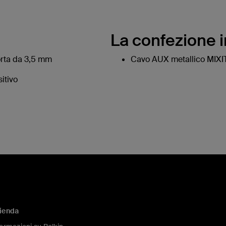
La confezione i
orta da 3,5 mm
Cavo AUX metallico MIX
itivo
ienda