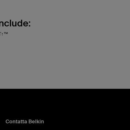
nclude:
IT↑™
Contatta Belkin