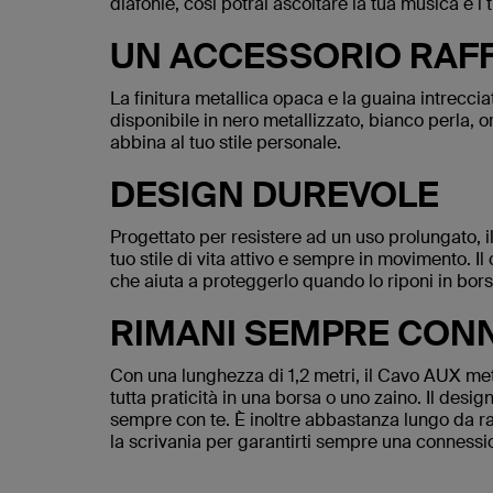
diafonie, così potrai ascoltare la tua musica e i t
UN ACCESSORIO RAFF
La finitura metallica opaca e la guaina intrecci
disponibile in nero metallizzato, bianco perla, o
abbina al tuo stile personale.
DESIGN DUREVOLE
Progettato per resistere ad un uso prolungato, 
tuo stile di vita attivo e sempre in movimento. I
che aiuta a proteggerlo quando lo riponi in bors
RIMANI SEMPRE CON
Con una lunghezza di 1,2 metri, il Cavo AUX met
tutta praticità in una borsa o uno zaino. Il desig
sempre con te. È inoltre abbastanza lungo da rag
la scrivania per garantirti sempre una connessi