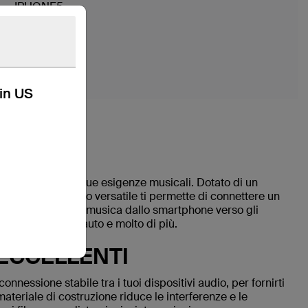
IPHONE5
IPHONE6
kin US
LE
ale per tutte le tue esigenze musicali. Dotato di un
ità, questo cavo versatile ti permette di connettere un
alo per riprodurre musica dallo smartphone verso gli
mpianto stereo dell'auto e molto di più.
ECCELLENTI
nessione stabile tra i tuoi dispositivi audio, per fornirti
 materiale di costruzione riduce le interferenze e le