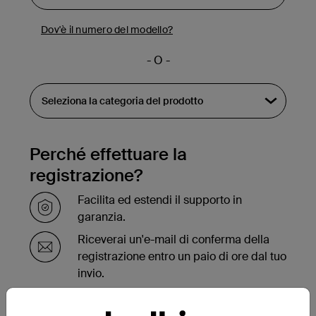
Dov'è il numero del modello?
- O -
Perché effettuare la
registrazione?
Facilita ed estendi il supporto in
garanzia.
Riceverai un'e-mail di conferma della
registrazione entro un paio di ore dal tuo
invio.
Visualizza l'elenco dei tuoi prodotti
registrati sulla parte inferiore della