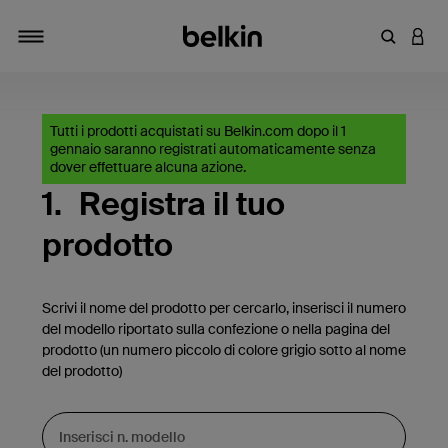
Inserisci 
ACCE
Attiva/Disattiva navigazione
Tutti i prodotti acquistati su Belkin.com dopo il 1
gennaio saranno registrati automaticamente senza
dover effettuare alcuna azione.
1.
Registra il tuo
prodotto
Scrivi il nome del prodotto per cercarlo, inserisci il numero
del modello riportato sulla confezione o nella pagina del
prodotto (un numero piccolo di colore grigio sotto al nome
del prodotto)