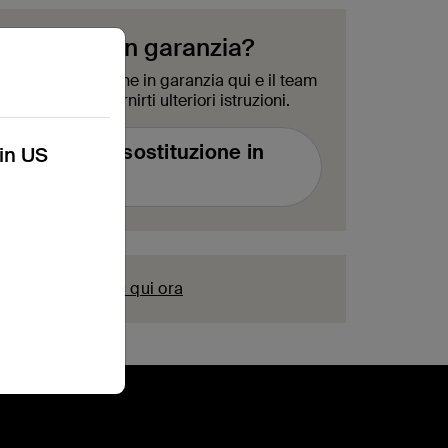
un prodotto in garanzia?
sta di sostituzione in garanzia qui e il team
à a breve per fornirti ulteriori istruzioni.
richiesta di sostituzione in
kin US
garanzia
istrazione?
Fai clic qui ora