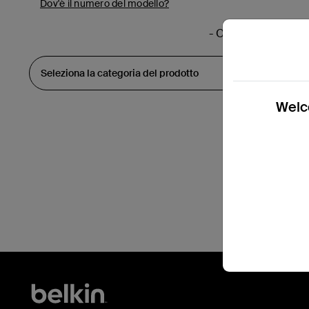
Dov'è il numero del modello?
- O -
Welco