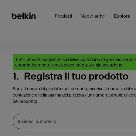
Prodotti
Nuovi arrivi
Esplora
Tutti i prodotti acquistati su Belkin.com dopo il 1 gennaio sarann
automaticamente senza dover effettuare alcuna azione.
1.
Registra il tuo prodotto
Scrivi il nome del prodotto per cercarlo, inserisci il numero del mo
confezione o nella pagina del prodotto (un numero piccolo di colo
del prodotto)