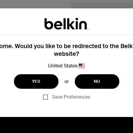
Devi sostituire 
Completa il modulo Richie
dell'Assistenza ti contatter
Presenta una 
me. Would you like to be redirected to the Bel
website?
United States
or
YES
NO
Ti serve aiuto con la reg
Save Preferences