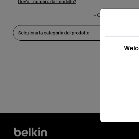
Dov'è il numero del modello?
- O -
Welco