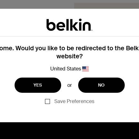
Devi sostituire 
Completa il modulo Richie
dell'Assistenza ti contatter
Presenta una 
me. Would you like to be redirected to the Bel
website?
United States
or
YES
NO
Ti serve aiuto con la reg
Save Preferences