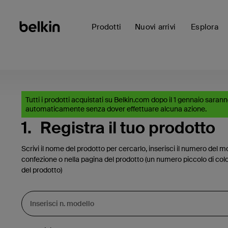
Prodotti
Nuovi arrivi
Esplora
Tutti i prodotti acquistati su Belkin.com dopo il 1 gennaio sarann
automaticamente senza dover effettuare alcuna azione.
1.
Registra il tuo prodotto
Scrivi il nome del prodotto per cercarlo, inserisci il numero del mo
confezione o nella pagina del prodotto (un numero piccolo di colo
del prodotto)