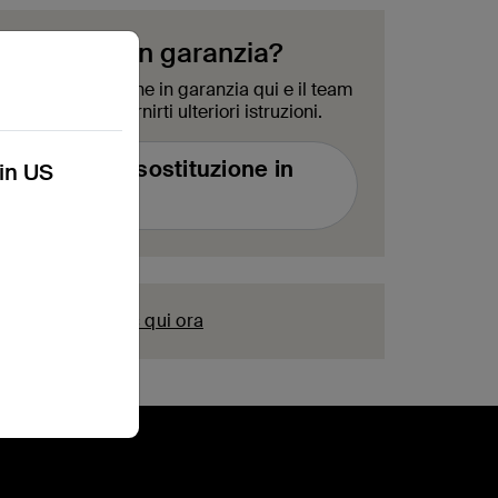
un prodotto in garanzia?
sta di sostituzione in garanzia qui e il team
à a breve per fornirti ulteriori istruzioni.
richiesta di sostituzione in
kin US
garanzia
istrazione?
Fai clic qui ora