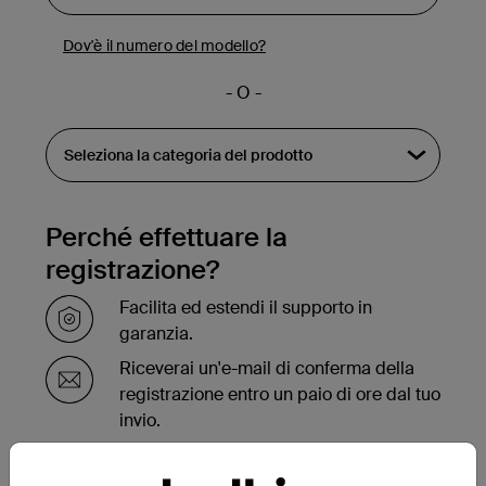
Dov'è il numero del modello?
- O -
Perché effettuare la
registrazione?
Facilita ed estendi il supporto in
garanzia.
Riceverai un'e-mail di conferma della
registrazione entro un paio di ore dal tuo
invio.
Visualizza l'elenco dei tuoi prodotti
registrati sulla parte inferiore della