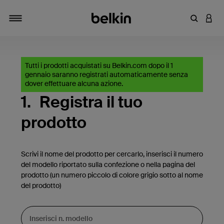
Inserisci 
ACCE
Attiva/Disattiva navigazione
Tutti i prodotti acquistati su Belkin.com dopo il 1
gennaio saranno registrati automaticamente senza
dover effettuare alcuna azione.
1.
Registra il tuo
prodotto
Scrivi il nome del prodotto per cercarlo, inserisci il numero
del modello riportato sulla confezione o nella pagina del
prodotto (un numero piccolo di colore grigio sotto al nome
del prodotto)