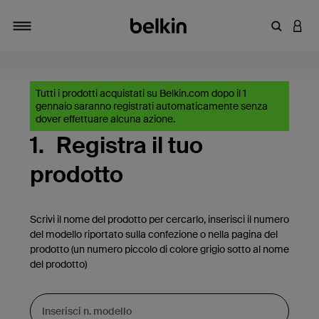
Inserisci 
ACCE
Attiva/Disattiva navigazione
Tutti i prodotti acquistati su Belkin.com dopo il 1
gennaio saranno registrati automaticamente senza
dover effettuare alcuna azione.
1.
Registra il tuo
prodotto
Scrivi il nome del prodotto per cercarlo, inserisci il numero
del modello riportato sulla confezione o nella pagina del
prodotto (un numero piccolo di colore grigio sotto al nome
del prodotto)