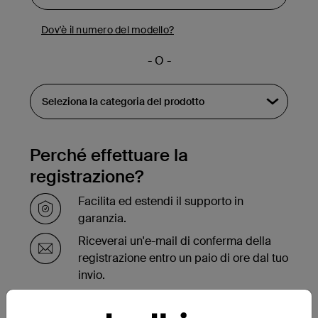
Dov'è il numero del modello?
- O -
Perché effettuare la
registrazione?
Facilita ed estendi il supporto in
garanzia.
Riceverai un'e-mail di conferma della
registrazione entro un paio di ore dal tuo
invio.
Visualizza l'elenco dei tuoi prodotti
registrati sulla parte inferiore della