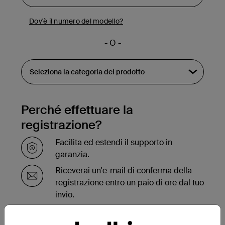
Dov'è il numero del modello?
- O -
Perché effettuare la
registrazione?
Facilita ed estendi il supporto in
garanzia.
Riceverai un'e-mail di conferma della
registrazione entro un paio di ore dal tuo
invio.
Visualizza l'elenco dei tuoi prodotti
registrati sulla parte inferiore della