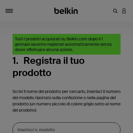
Inserisci 
ACCE
Attiva/Disattiva navigazione
Tutti i prodotti acquistati su Belkin.com dopo il 1
gennaio saranno registrati automaticamente senza
dover effettuare alcuna azione.
1.
Registra il tuo
prodotto
Scrivi il nome del prodotto per cercarlo, inserisci il numero
del modello riportato sulla confezione o nella pagina del
prodotto (un numero piccolo di colore grigio sotto al nome
del prodotto)