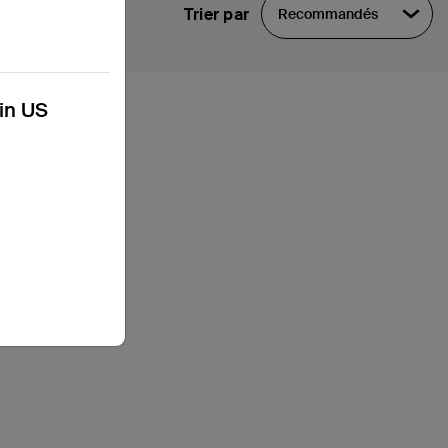
Trier par
Recommandés
kin US