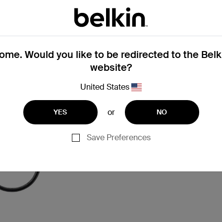
me. Would you like to be redirected to the Bel
website?
United States
or
YES
NO
Save Preferences
 et Ethernet