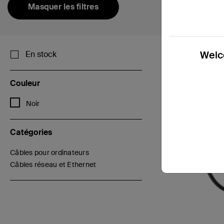
Masquer les filtres
Welco
En stock
Couleur
Affiner par Couleur: Noir
Noir
Catégories
Câbles pour ordinateurs
Affiner par Catégories: Câbles pour ordinateurs
Câbles réseau et Ethernet
sélectionné(s) Actuellement affiné par Catégories: Câbles réseau