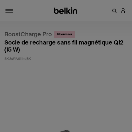
Saisir un 
CONN
Navigation tiroir
BoostCharge Pro
Nouveau
Socle de recharge sans fil magnétique Qi2
(15 W)
SKU:
WIA011hqBK
4 sur 5 (avis clients)