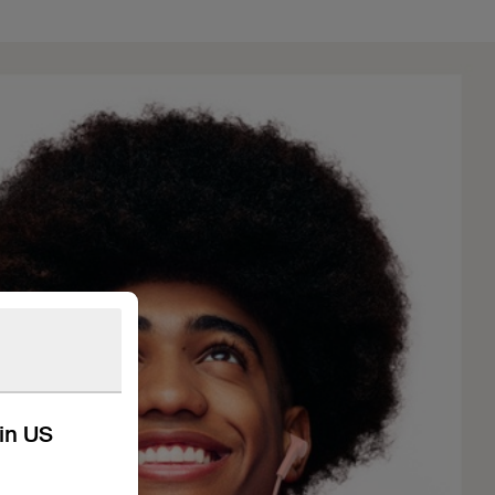
kin US