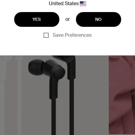
United States
or
YES
NO
Save Preferences