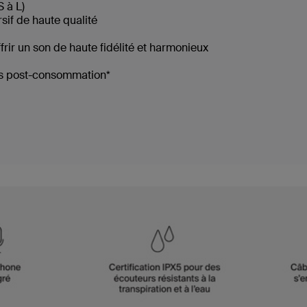
S à L)
if de haute qualité
rir un son de haute fidélité et harmonieux
lés post-consommation*
e