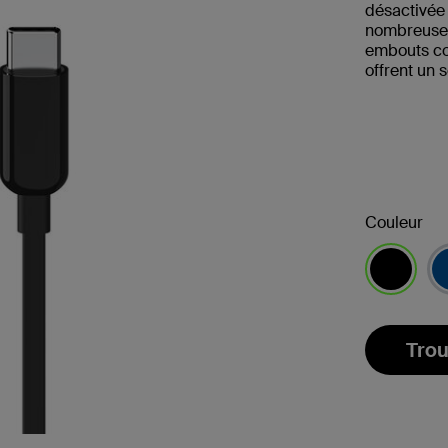
désactivée 
nombreuses 
embouts co
offrent un 
Couleur
sélectionné
Trou