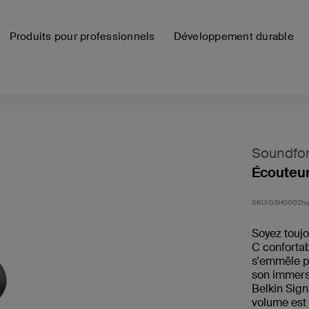
Produits pour professionnels
Développement durable
Soundfo
Écouteur
SKU:
G3H0002h
Soyez toujo
C confortab
s'emmêle pa
son immers
Belkin Sign
volume est 