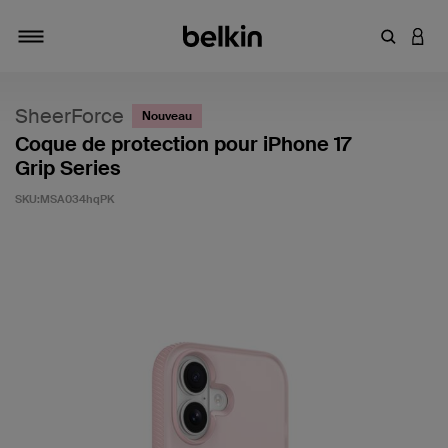
Saisir un 
CONN
Navigation tiroir
SheerForce
Nouveau
Coque de protection pour iPhone 17
Grip Series
SKU:
MSA034hqPK
4,9 sur 5 (avis clients)