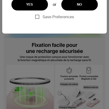
or
YES
NO
Save Preferences