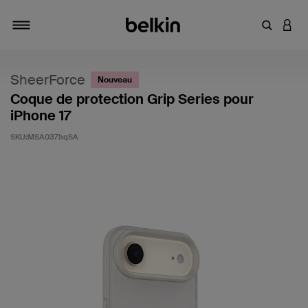
Saisir un 
CONN
Navigation tiroir
SheerForce
Nouveau
Coque de protection Grip Series pour
iPhone 17
SKU:
MSA037hqSA
3,5 sur 5 (avis clients)