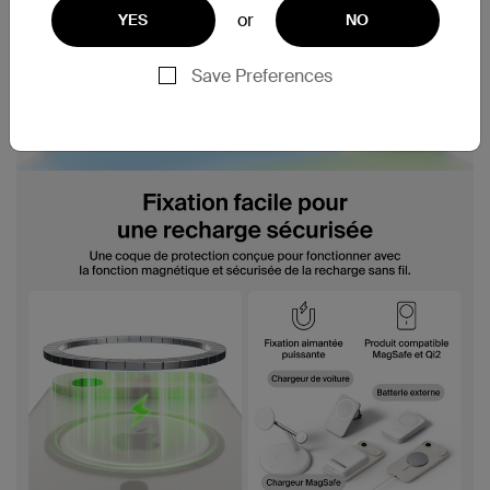
or
YES
NO
Save Preferences