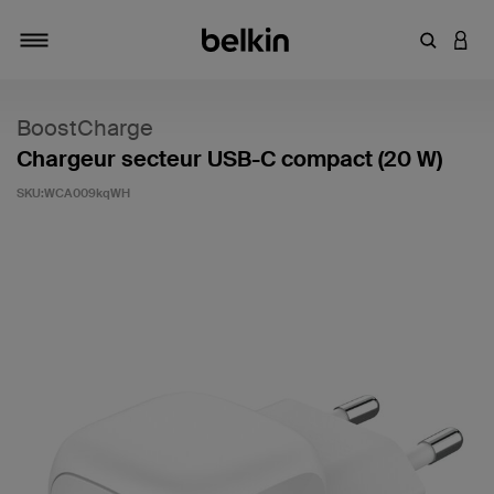
Saisir un 
CONN
Navigation tiroir
BoostCharge
Chargeur secteur USB-C compact (20 W)
SKU:
WCA009kqWH
4,2 sur 5 (avis clients)