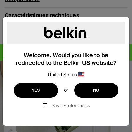
Caractéristiques techniques
Assistance
Emballage dépourvu de matériau plastique
Welcome. Would you like to be
Produit conçu à partir de matériaux plastiques recyclés.
redirected to the Belkin US website?
United States
or
YES
NO
Save Preferences