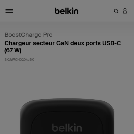
Saisir un 
CONN
Navigation tiroir
BoostCharge Pro
Chargeur secteur GaN deux ports USB-C
(67 W)
SKU:
WCH020kqBK
4,4 sur 5 (avis clients)