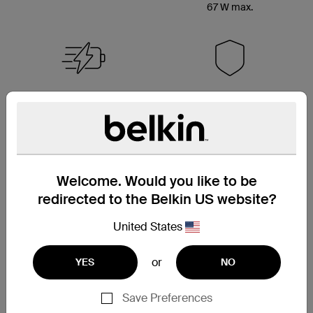
67 W max.
Recharge rapide
Produit testé pour sa
sécurité
Welcome. Would you like to be
redirected to the Belkin US website?
Compatibilité universelle USB-C
United States
or
YES
NO
Save Preferences