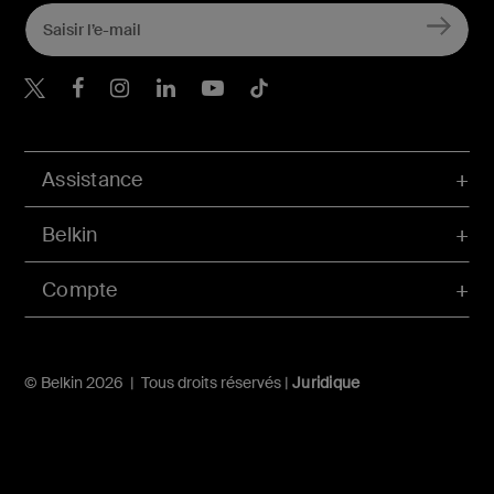
Belkin Twitter
Belkin Facebook
Belkin Instagram
Belkin LinkedIn
Belkin Youtube
Belkin TikTok
Assistance
Belkin
Compte
© Belkin 2026 | Tous droits réservés |
Juridique