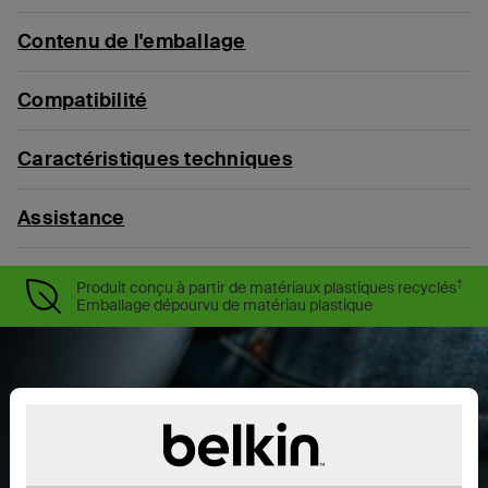
Contenu de l'emballage
Compatibilité
Caractéristiques techniques
Assistance
†
Produit conçu à partir de matériaux plastiques recyclés
Emballage dépourvu de matériau plastique