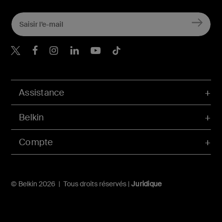
Belkin Twitter
Belkin Facebook
Belkin Instagram
Belkin LinkedIn
Belkin Youtube
Belkin TikTok
Assistance
Belkin
Compte
© Belkin 2026 | Tous droits réservés |
Juridique