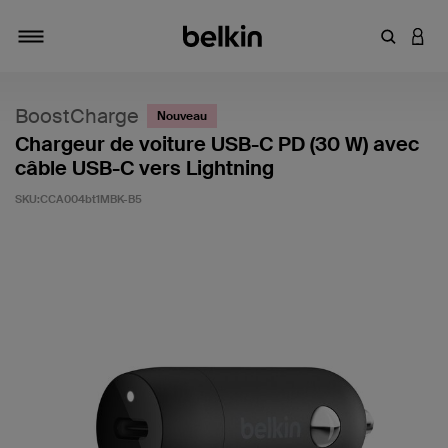
Saisir un 
CONN
Navigation tiroir
BoostCharge
Nouveau
Chargeur de voiture USB-C PD (30 W) avec
câble USB-C vers Lightning
SKU:
CCA004bt1MBK-B5
5 sur 5 (avis clients)