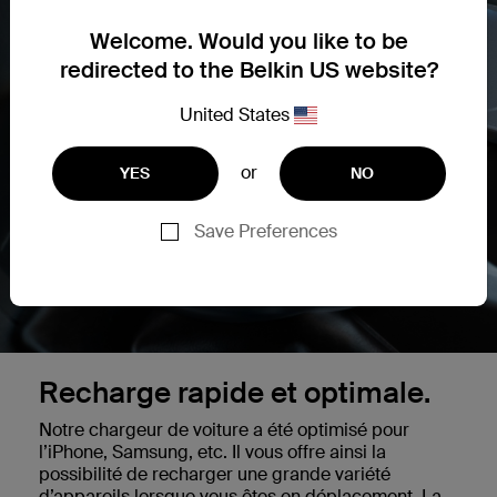
Welcome. Would you like to be
redirected to the Belkin US website?
United States
or
YES
NO
Save Preferences
Recharge rapide et optimale.
Notre chargeur de voiture a été optimisé pour
l’iPhone, Samsung, etc. Il vous offre ainsi la
possibilité de recharger une grande variété
d’appareils lorsque vous êtes en déplacement. La