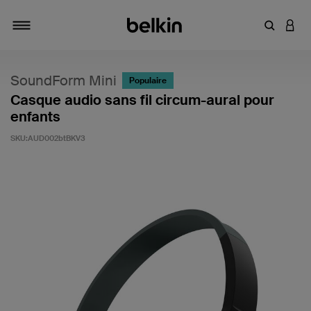
Saisir un 
CONN
Navigation tiroir
SoundForm Mini
Populaire
Casque audio sans fil circum-aural pour
enfants
SKU:
AUD002btBKV3
4,7 sur 5 (avis clients)