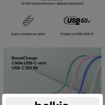
‡
10 000 branchements / débranchements
Gaine tressée en nylon
Produit certifié USB-IF