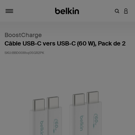
Saisir un 
CONN
Navigation tiroir
BoostCharge
Câble USB-C vers USB-C (60 W), Pack de 2
SKU:
BBD008hq05GR2PK
5 sur 5 (avis clients)