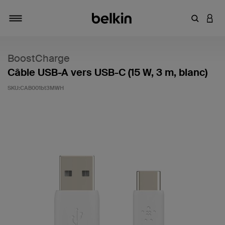
Saisir un 
CONN
Navigation tiroir
BoostCharge
Câble USB-A vers USB-C (15 W, 3 m, blanc)
SKU:
CAB001bt3MWH
4,5 sur 5 (avis clients)