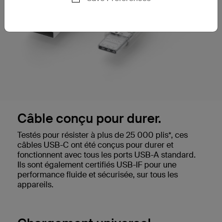
Câble conçu pour durer.
Testés pour résister à plus de 25 000 plis*, ces
câbles USB-C ont été conçus pour durer et
fonctionnent avec tous les ports USB-A standard.
Ils sont également certifiés USB-IF pour une
performance fluide et sécurisée, sur tous les
appareils.