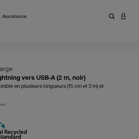
Assistance
Saisir un mot
CONNEX
arge
ghtning vers USB-A (2 m, noir)
nible en plusieurs longueurs (15 cm et 3 m) et
5 sur 5 
MBK