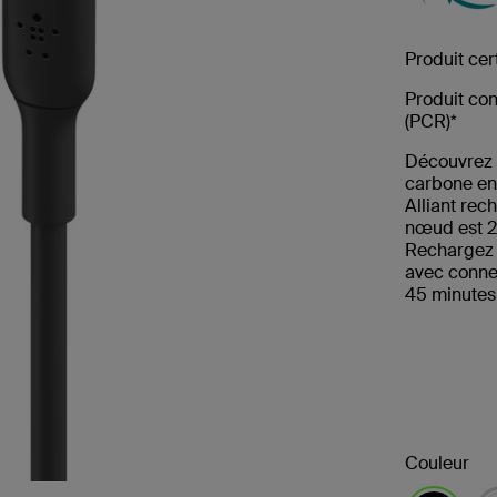
Produit cer
Produit co
(PCR)*
Découvrez 
carbone en 
Alliant rec
nœud est 25
Rechargez v
avec conne
45 minutes
Couleur