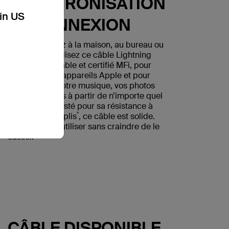
SYNCHRONISATION
kin US
ET CONNEXION
Que vous soyez à la maison, au bureau ou
sur la route, utilisez ce câble Lightning
vers USB-A, fiable et certifié MFi, pour
recharger vos appareils Apple et pour
synchroniser votre musique, vos photos
ou vos données à partir de n’importe quel
port USB-A. Testé pour sa résistance à
*
plus de 8 000 plis
, ce câble est solide.
Vous pouvez l’utiliser sans craindre de le
casser.
CÂBLE DISPONIBLE