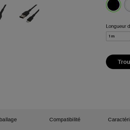
sélectionné
Longueur d
1 m
Trou
ballage
Compatibilité
Caractér