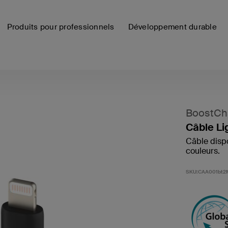
Produits pour professionnels
Développement durable
BoostCh
Câble Li
Câble dispo
couleurs.
SKU:
CAA001bt2