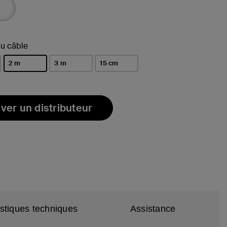
(s)
u câble
2 m
3 m
15 cm
sélectionné(s)
ver un distributeur
istiques techniques
Assistance