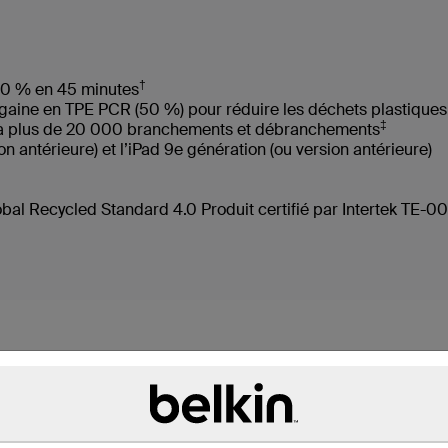
†
50 % en 45 minutes
a gaine en TPE PCR (50 %) pour réduire les déchets plastiqu
‡
t à plus de 20 000 branchements et débranchements
n antérieure) et l’iPad 9e génération (ou version antérieure)
e
bal Recycled Standard 4.0 Produit certifié par Intertek TE-0