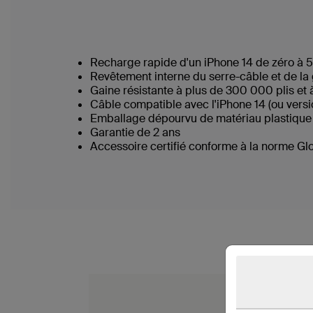
Recharge rapide d'un iPhone 14 de zéro à 
Revêtement interne du serre-câble et de l
Gaine résistante à plus de 300 000 plis e
Câble compatible avec l'iPhone 14 (ou versio
Emballage dépourvu de matériau plastiqu
Garantie de 2 ans
Accessoire certifié conforme à la norme Glo