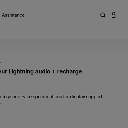
Assistance
Saisir un mot
CONNEX
r
ur Lightning audio + recharge
4,8 sur 
r to your device specifications for display support
.