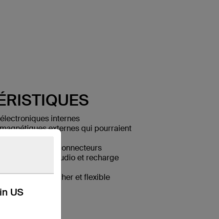
ÉRISTIQUES
 électroniques internes
romagnétiques externes qui pourraient
i
t conçu pour des connecteurs
ation simultanée audio et recharge
audio et recharge
PE, doux au toucher et flexible
kin US