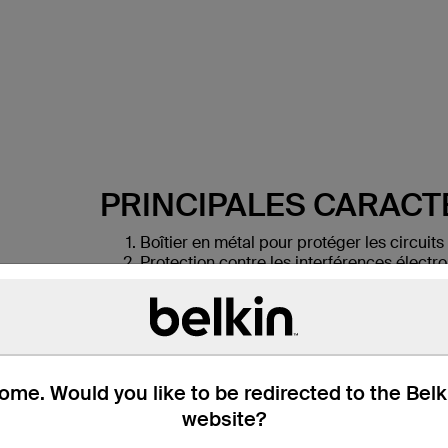
PRINCIPALES CARACT
Boîtier en métal pour protéger les circuits
Protection contre les interférences élect
affecter les signaux téléphoniques et Wi-F
Circuit électronique interne spécialemen
interchangeables dans le cas d'une utilis
Connecteurs Lightning certifiés MFi pour 
Revêtement du boîtier et serre-câbles en T
me. Would you like to be redirected to the Bel
website?