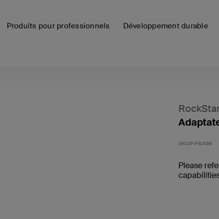
Produits pour professionnels
Développement durable
RockSta
Adaptate
SKU:
P-F8J198
Please refe
capabilities