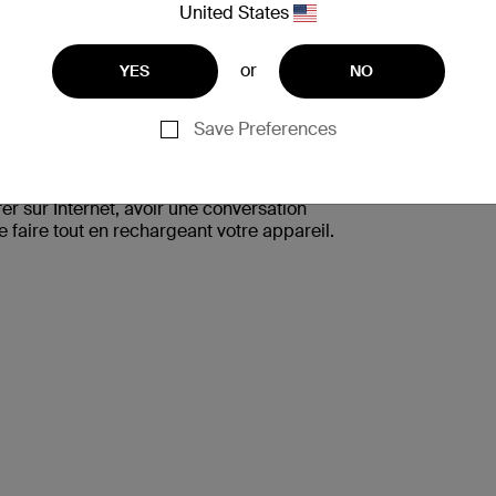
United States
or
YES
NO
Save Preferences
t recharger votre iPhone / iPad à sa capacité
r sur Internet, avoir une conversation
le faire tout en rechargeant votre appareil.