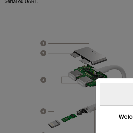
Serial ou UART.
Welco