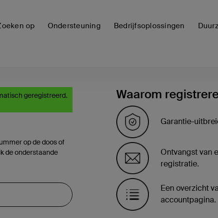
Zoeken op
Ondersteuning
Bedrijfsoplossingen
Duur
Waarom registrer
omatisch geregistreerd.
Garantie-uitbrei
nummer op de doos of
Ontvangst van e
ik de onderstaande
registratie.
Een overzicht v
accountpagina.