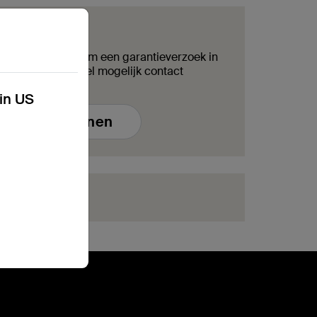
?
aagformulier in om een garantieverzoek in
service zal zo snel mogelijk contact
kin US
nvraag indienen
e?
Klik hier