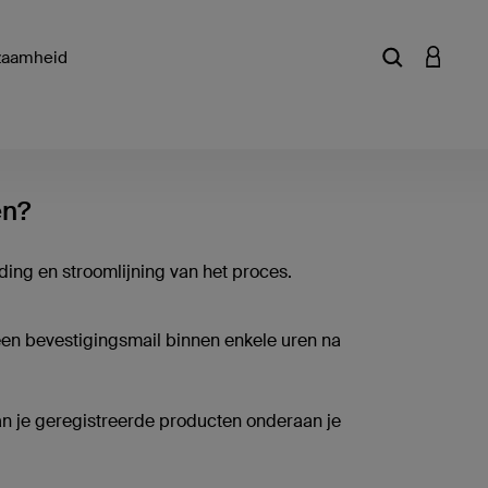
zaamheid
Zoekterm of a
INLOGG
en?
ding en stroomlijning van het proces.
en bevestigingsmail binnen enkele uren na
an je geregistreerde producten onderaan je