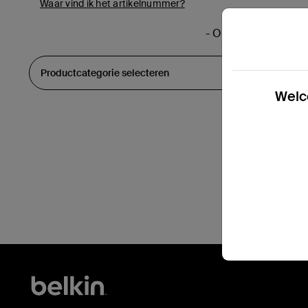
Waar vind ik het artikelnummer?
- OF -
Welco