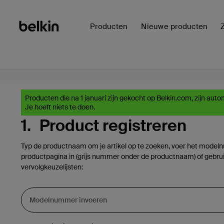
Producten
Nieuwe producten
Producten die na 1 januari zijn gekocht op Belkin.com, zijn aut
Je hoeft niets te doen.
1.
Product registreren
Typ de productnaam om je artikel op te zoeken, voer het model
productpagina in (grijs nummer onder de productnaam) of gebru
vervolgkeuzelijsten: