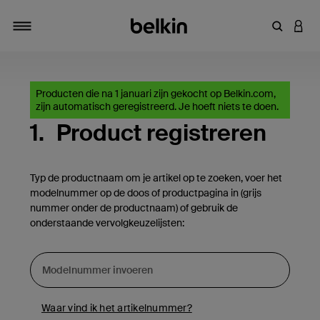
Zoekterm 
INLO
Navigatie
Producten die na 1 januari zijn gekocht op Belkin.com,
zijn automatisch geregistreerd. Je hoeft niets te doen.
1.
Product registreren
Typ de productnaam om je artikel op te zoeken, voer het
modelnummer op de doos of productpagina in (grijs
nummer onder de productnaam) of gebruik de
onderstaande vervolgkeuzelijsten:
Waar vind ik het artikelnummer?